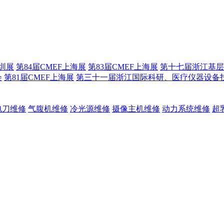
深圳展
第84届CMEF上海展
第83届CMEF上海展
第十七届浙江基层
会
第81届CMEF上海展
第三十一届浙江国际科研、医疗仪器设备
电刀维修
气腹机维修
冷光源维修
摄像主机维修
动力系统维修
超