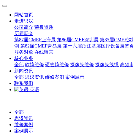
网站首页
走进思汉
公司简介
荣誉资质
历届展会
第87届CMEF上海展
第86届CMEF深圳展
第85届CMEF
例
第82届CMEF青岛展
第十六届浙江基层医疗设备展览
服务对象
在线留言
核心业务
全部
软镜维修
硬管镜维修
摄像头维修
摄像头线缆
高频
新闻资讯
全部
思汉资讯
维修案例
案例展示
联系我们
英语
全部
思汉资讯
维修案例
案例展示