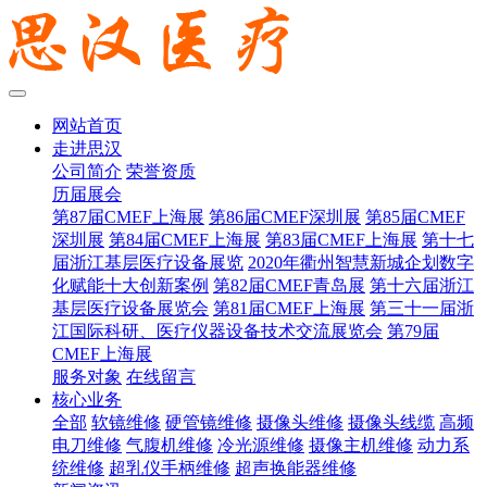
网站首页
走进思汉
公司简介
荣誉资质
历届展会
第87届CMEF上海展
第86届CMEF深圳展
第85届CMEF
深圳展
第84届CMEF上海展
第83届CMEF上海展
第十七
届浙江基层医疗设备展览
2020年衢州智慧新城企划数字
化赋能十大创新案例
第82届CMEF青岛展
第十六届浙江
基层医疗设备展览会
第81届CMEF上海展
第三十一届浙
江国际科研、医疗仪器设备技术交流展览会
第79届
CMEF上海展
服务对象
在线留言
核心业务
全部
软镜维修
硬管镜维修
摄像头维修
摄像头线缆
高频
电刀维修
气腹机维修
冷光源维修
摄像主机维修
动力系
统维修
超乳仪手柄维修
超声换能器维修