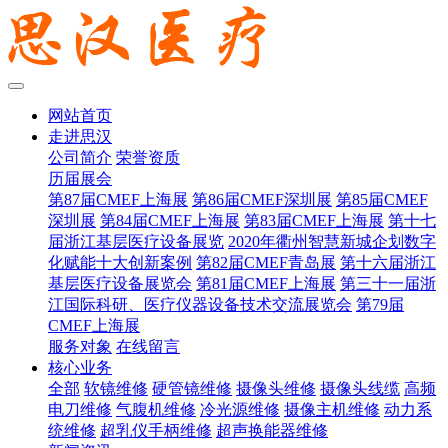
网站首页
走进思汉
公司简介
荣誉资质
历届展会
第87届CMEF上海展
第86届CMEF深圳展
第85届CMEF
深圳展
第84届CMEF上海展
第83届CMEF上海展
第十七
届浙江基层医疗设备展览
2020年衢州智慧新城企划数字
化赋能十大创新案例
第82届CMEF青岛展
第十六届浙江
基层医疗设备展览会
第81届CMEF上海展
第三十一届浙
江国际科研、医疗仪器设备技术交流展览会
第79届
CMEF上海展
服务对象
在线留言
核心业务
全部
软镜维修
硬管镜维修
摄像头维修
摄像头线缆
高频
电刀维修
气腹机维修
冷光源维修
摄像主机维修
动力系
统维修
超乳仪手柄维修
超声换能器维修