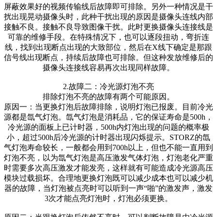
屏蔽效果好的视频传输线后故障即可排除。另外一种情况是干
扰出现晃动摄像头时，此种干扰出现的原因是摄像头连线内部
接触不良。接触不良导致图像干扰。此时更换摄像头连接线是
可靠的维修手段。在特殊情况下，也可以逐段扭动，弯折连
线，找到出现断点出现的大致部位，然后在X线下确定是那跟
信号线出现断点，持续后故障也可排除。但这种发放维修后的
摄像头连接线容易再次出现同样故障。
2.故障二：冷光源灯泡不亮
排除灯泡不亮的故障有两个可能原因。
原因一：当更换灯泡后故障排除，说明灯泡已报废。目前冷光
源都是氙气灯泡。氙气灯泡是消耗品，它的保证寿命是500h，
冷光源的面板上已计时器，500h内灯泡出现的问题的概率极
小，超过500h后冷光源的计时器出现闪烁提示。STORZ的氙
气灯泡寿命较长，一般都会用到700h以上，但也不能一直用到
灯泡不亮，以为氙气灯泡是高压激发气体灯泡，灯泡老化严重
时需要多次高压激发才能发亮，这样就有可能造成冷光源高压
模块过载损坏。合理地更换灯泡既可以减少成本也可以减少机
器的故障，当灯泡被点亮时可以听到一声“啪”的激发声，激发
3次才能点亮灯泡时，灯泡必须更换。