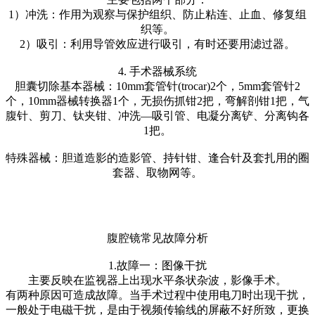
1）冲洗：作用为观察与保护组织、防止粘连、止血、修复组
织等。
2）吸引：利用导管效应进行吸引，有时还要用滤过器。
4. 手术器械系统
胆囊切除基本器械：10mm套管针(trocar)2个，5mm套管针2
个，10mm器械转换器1个，无损伤抓钳2把，弯解剖钳1把，气
腹针、剪刀、钛夹钳、冲洗—吸引管、电凝分离铲、分离钩各
1把。
特殊器械：胆道造影的造影管、持针钳、逢合针及套扎用的圈
套器、取物网等。
腹腔镜常见故障分析
1.故障一：图像干扰
主要反映在监视器上出现水平条状杂波，影像手术。
有两种原因可造成故障。当手术过程中使用电刀时出现干扰，
一般处于电磁干扰，是由于视频传输线的屏蔽不好所致，更换