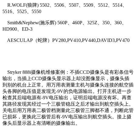
R.WOLF(狼牌) 5502、5506、5507、5509、5512、5514、
5516、5525、5550
Smith&Nephew(施乐辉) 560P、460P、325Z、350、360、
HD900、ED-3
AESCULAP（蛇牌）PV280,PV410,PV440,DAVID3,PV470
Stryker 888i摄像机维修案例：不插CCD摄像头是有彩条信号
输出，当插上CCD摄像头显示器上却没图像显示，摄像头插
到别的机台上正常。用万用表测量主机与摄像头连接的航空插
头各脚的电压值是发现无-9V的负电源输出。打开主机进一步
检查其后端电源有-9V电压输出，证明后端电源没有坏。再查
其路径发现其经过一个三极管稳压之后才输出到航空插头上。
关电后用万用表二极管档测量此三极管三脚都不通，判断此管
已损坏，更换此三极管后有-9V电压输出到航空插头。接上摄
像头后显示器上有清晰的摄像输出。