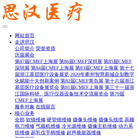
网站首页
走进思汉
公司简介
荣誉资质
历届展会
第87届CMEF上海展
第86届CMEF深圳展
第85届CMEF
深圳展
第84届CMEF上海展
第83届CMEF上海展
第十七
届浙江基层医疗设备展览
2020年衢州智慧新城企划数字
化赋能十大创新案例
第82届CMEF青岛展
第十六届浙江
基层医疗设备展览会
第81届CMEF上海展
第三十一届浙
江国际科研、医疗仪器设备技术交流展览会
第79届
CMEF上海展
服务对象
在线留言
核心业务
全部
软镜维修
硬管镜维修
摄像头维修
摄像头线缆
高频
电刀维修
气腹机维修
冷光源维修
摄像主机维修
动力系
统维修
超乳仪手柄维修
超声换能器维修