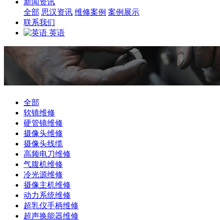
新闻资讯
全部
思汉资讯
维修案例
案例展示
联系我们
英语
全部
软镜维修
硬管镜维修
摄像头维修
摄像头线缆
高频电刀维修
气腹机维修
冷光源维修
摄像主机维修
动力系统维修
超乳仪手柄维修
超声换能器维修