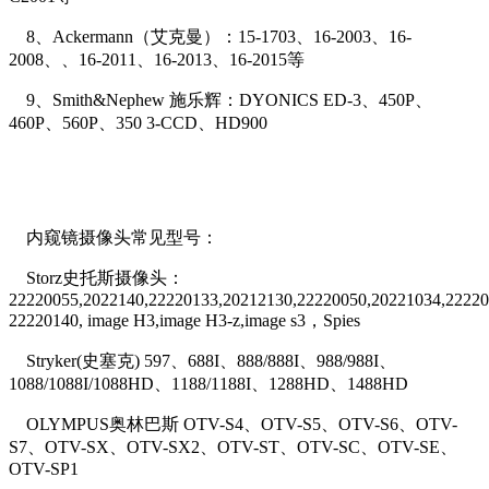
8、Ackermann（艾克曼）：15-1703、16-2003、16-
2008、、16-2011、16-2013、16-2015等
9、Smith&Nephew 施乐辉：DYONICS ED-3、450P、
460P、560P、350 3-CCD、HD900
内窥镜摄像头常见型号：
Storz史托斯摄像头：
22220055,2022140,22220133,20212130,22220050,20221034,22220
22220140, image H3,image H3-z,image s3，Spies
Stryker(史塞克) 597、688I、888/888I、988/988I、
1088/1088I/1088HD、1188/1188I、1288HD、1488HD
OLYMPUS奥林巴斯 OTV-S4、OTV-S5、OTV-S6、OTV-
S7、OTV-SX、OTV-SX2、OTV-ST、OTV-SC、OTV-SE、
OTV-SP1