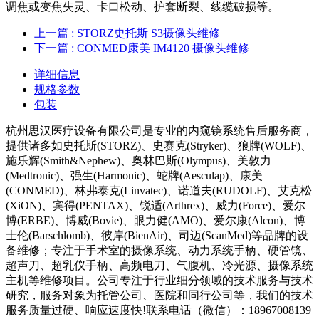
调焦或变焦失灵、卡口松动、护套断裂、线缆破损等。
上一篇
: STORZ史托斯 S3摄像头维修
下一篇
: CONMED康美 IM4120 摄像头维修
详细信息
规格参数
包装
杭州思汉医疗设备有限公司是专业的内窥镜系统售后服务商，
提供诸多如史托斯(STORZ)、史赛克(Stryker)、狼牌(WOLF)、
施乐辉(Smith&Nephew)、奥林巴斯(Olympus)、美敦力
(Medtronic)、强生(Harmonic)、蛇牌(Aesculap)、康美
(CONMED)、林弗泰克(Linvatec)、诺道夫(RUDOLF)、艾克松
(XiON)、宾得(PENTAX)、锐适(Arthrex)、威力(Force)、爱尔
博(ERBE)、博威(Bovie)、眼力健(AMO)、爱尔康(Alcon)、博
士伦(Barschlomb)、彼岸(BienAir)、司迈(ScanMed)等品牌的设
备维修；专注于手术室的摄像系统、动力系统手柄、硬管镜、
超声刀、超乳仪手柄、高频电刀、气腹机、冷光源、摄像系统
主机等维修项目。公司专注于行业细分领域的技术服务与技术
研究，服务对象为托管公司、医院和同行公司等，我们的技术
服务质量过硬、响应速度快!联系电话（微信）：18967008139