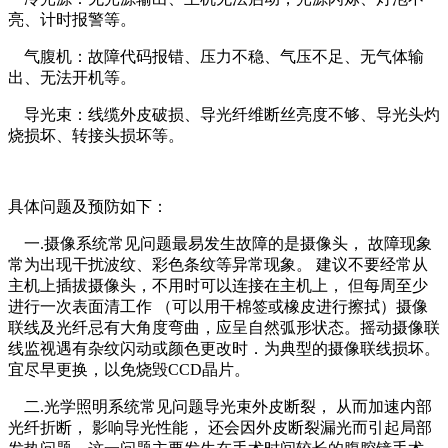
亮、计时报警等。
气腹机：故障代码报错、压力不稳、气压不足、无气体输
出、无法开机等。
导光束：线缆外皮破损、导光纤维断丝亮度不够、导光头灼
烧损坏、转接头损坏等。
具体问题及预防如下：
一.摄像系统常见问题最易发生故障的是摄像头， 故障现象
常为出现干扰波纹、彩色条纹等异常现象。 建议不要经常从
主机上插拔摄像头，不用时可以连接在主机上， 但每周至少
进行一次表面清工作 （可以用干棉签或橡皮进行擦拭）摄像
联线及光纤忌有大角度弯曲，应呈自然弧形状态。摇动摄像联
线监视遇有杂纹闪动或颜色更改时．为典型的摄像联线损坏。
宜尽早更换，以免烧毁CCD晶片。
二.光学照明系统常见问题导光束外皮断裂， 从而加速内部
光纤折断， 影响导光性能， 还会因外皮断裂漏光而引起局部