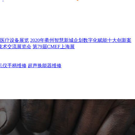
医疗设备展览
2020年衢州智慧新城企划数字化赋能十大创新案
技术交流展览会
第79届CMEF上海展
乳仪手柄维修
超声换能器维修