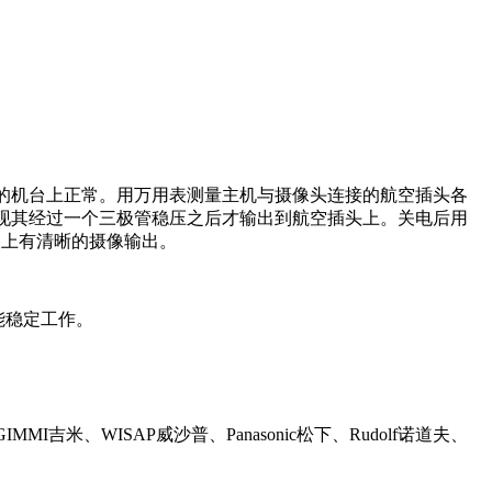
插到别的机台上正常。用万用表测量主机与摄像头连接的航空插头各
发现其经过一个三极管稳压之后才输出到航空插头上。关电后用
器上有清晰的摄像输出。
能稳定工作。
MI吉米、WISAP威沙普、Panasonic松下、Rudolf诺道夫、