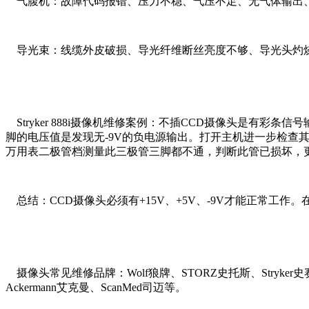
气腹机：故障代码报错、压力不稳、气压不足、无气体输出
导光束：线缆外皮破损、导光纤维断丝亮度不够、导光头灼
Stryker 888i摄像机维修案例：不插CCD摄像头是有
脚的电压值是发现无-9V的负电源输出。打开主机进一步检查
万用表二极管档测量此三极管三脚都不通，判断此管已损坏，更
总结：CCD摄像头必须有+15V、+5V、-9V才能正常工
摄像头常见维修品牌：Wolf狼牌、STORZ史托斯、Stryker史赛克
Ackermann艾克曼、ScanMed司迈等。