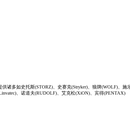
TORZ)、史赛克(Stryker)、狼牌(WOLF)、施乐辉(Smith&
Linvatec)、诺道夫(RUDOLF)、艾克松(XiON)、宾得(PENTAX)