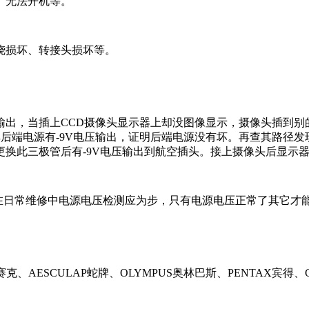
、无法开机等。
烧损坏、转接头损坏等。
彩条信号输出，当插上CCD摄像头显示器上却没图像显示，摄像头
其后端电源有-9V电压输出，证明后端电源没有坏。再查其路径
换此三极管后有-9V电压输出到航空插头。接上摄像头后显示
作。在日常维修中电源电压检测应为步，只有电源电压正常了其它才
、AESCULAP蛇牌、OLYMPUS奥林巴斯、PENTAX宾得、GIM