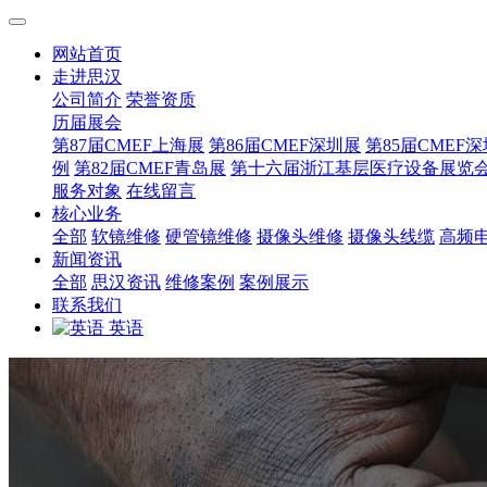
网站首页
走进思汉
公司简介
荣誉资质
历届展会
第87届CMEF上海展
第86届CMEF深圳展
第85届CMEF
例
第82届CMEF青岛展
第十六届浙江基层医疗设备展览
服务对象
在线留言
核心业务
全部
软镜维修
硬管镜维修
摄像头维修
摄像头线缆
高频
新闻资讯
全部
思汉资讯
维修案例
案例展示
联系我们
英语