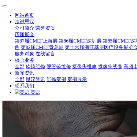
网站首页
走进思汉
公司简介
荣誉资质
历届展会
第87届CMEF上海展
第86届CMEF深圳展
第85届CMEF
例
第82届CMEF青岛展
第十六届浙江基层医疗设备展览
服务对象
在线留言
核心业务
全部
软镜维修
硬管镜维修
摄像头维修
摄像头线缆
高频
新闻资讯
全部
思汉资讯
维修案例
案例展示
联系我们
英语