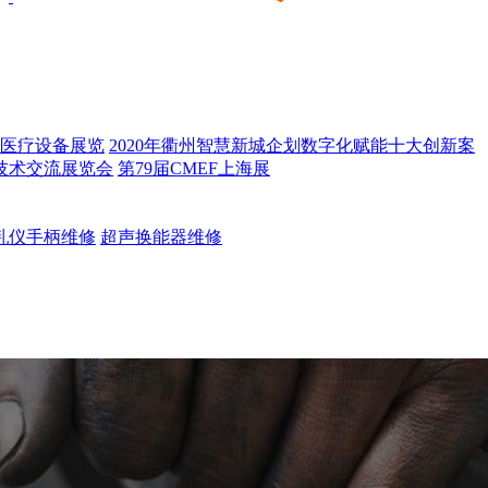
医疗设备展览
2020年衢州智慧新城企划数字化赋能十大创新案
技术交流展览会
第79届CMEF上海展
乳仪手柄维修
超声换能器维修