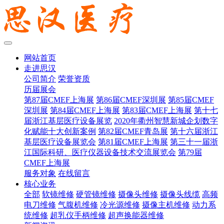
网站首页
走进思汉
公司简介
荣誉资质
历届展会
第87届CMEF上海展
第86届CMEF深圳展
第85届CMEF
深圳展
第84届CMEF上海展
第83届CMEF上海展
第十七
届浙江基层医疗设备展览
2020年衢州智慧新城企划数字
化赋能十大创新案例
第82届CMEF青岛展
第十六届浙江
基层医疗设备展览会
第81届CMEF上海展
第三十一届浙
江国际科研、医疗仪器设备技术交流展览会
第79届
CMEF上海展
服务对象
在线留言
核心业务
全部
软镜维修
硬管镜维修
摄像头维修
摄像头线缆
高频
电刀维修
气腹机维修
冷光源维修
摄像主机维修
动力系
统维修
超乳仪手柄维修
超声换能器维修