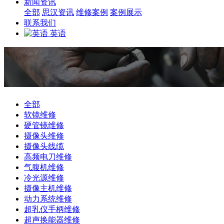
新闻资讯
全部
思汉资讯
维修案例
案例展示
联系我们
英语
全部
软镜维修
硬管镜维修
摄像头维修
摄像头线缆
高频电刀维修
气腹机维修
冷光源维修
摄像主机维修
动力系统维修
超乳仪手柄维修
超声换能器维修