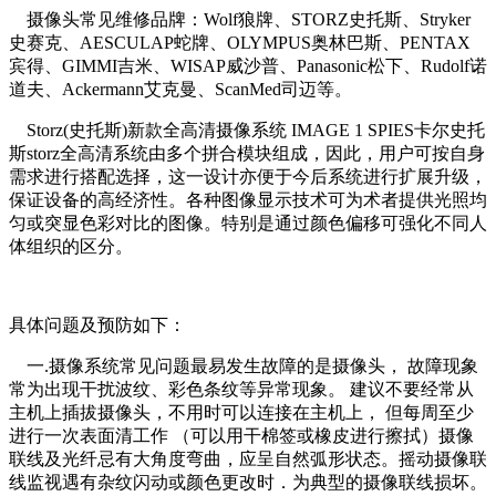
摄像头常见维修品牌：Wolf狼牌、STORZ史托斯、Stryker
史赛克、AESCULAP蛇牌、OLYMPUS奥林巴斯、PENTAX
宾得、GIMMI吉米、WISAP威沙普、Panasonic松下、Rudolf诺
道夫、Ackermann艾克曼、ScanMed司迈等。
Storz(史托斯)新款全高清摄像系统 IMAGE 1 SPIES卡尔史托
斯storz全高清系统由多个拼合模块组成，因此，用户可按自身
需求进行搭配选择，这一设计亦便于今后系统进行扩展升级，
保证设备的高经济性。各种图像显示技术可为术者提供光照均
匀或突显色彩对比的图像。特别是通过颜色偏移可强化不同人
体组织的区分。
具体问题及预防如下：
一.摄像系统常见问题最易发生故障的是摄像头， 故障现象
常为出现干扰波纹、彩色条纹等异常现象。 建议不要经常从
主机上插拔摄像头，不用时可以连接在主机上， 但每周至少
进行一次表面清工作 （可以用干棉签或橡皮进行擦拭）摄像
联线及光纤忌有大角度弯曲，应呈自然弧形状态。摇动摄像联
线监视遇有杂纹闪动或颜色更改时．为典型的摄像联线损坏。