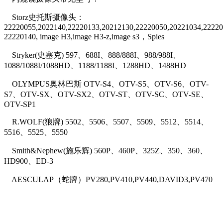
Storz史托斯摄像头：
22220055,2022140,22220133,20212130,22220050,20221034,22220
22220140, image H3,image H3-z,image s3，Spies
Stryker(史塞克) 597、688I、888/888I、988/988I、
1088/1088I/1088HD、1188/1188I、1288HD、1488HD
OLYMPUS奥林巴斯 OTV-S4、OTV-S5、OTV-S6、OTV-
S7、OTV-SX、OTV-SX2、OTV-ST、OTV-SC、OTV-SE、
OTV-SP1
R.WOLF(狼牌) 5502、5506、5507、5509、5512、5514、
5516、5525、5550
Smith&Nephew(施乐辉) 560P、460P、325Z、350、360、
HD900、ED-3
AESCULAP（蛇牌）PV280,PV410,PV440,DAVID3,PV470