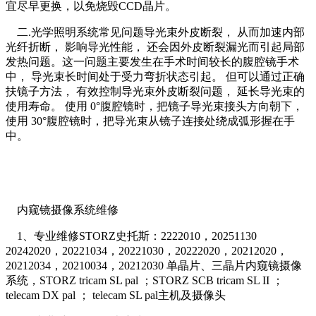
宜尽早更换，以免烧毁CCD晶片。
二.光学照明系统常见问题导光束外皮断裂， 从而加速内部
光纤折断， 影响导光性能， 还会因外皮断裂漏光而引起局部
发热问题。这一问题主要发生在手术时间较长的腹腔镜手术
中， 导光束长时间处于受力弯折状态引起。 但可以通过正确
扶镜子方法， 有效控制导光束外皮断裂问题， 延长导光束的
使用寿命。 使用 0°腹腔镜时，把镜子导光束接头方向朝下，
使用 30°腹腔镜时，把导光束从镜子连接处绕成弧形握在手
中。
内窥镜摄像系统维修
1、专业维修STORZ史托斯：2222010，20251130
20242020，20221034，20221030，20222020，20212020，
20212034，20210034，20212030 单晶片、三晶片内窥镜摄像
系统，STORZ tricam SL pal ；STORZ SCB tricam SL II ；
telecam DX pal ； telecam SL pal主机及摄像头