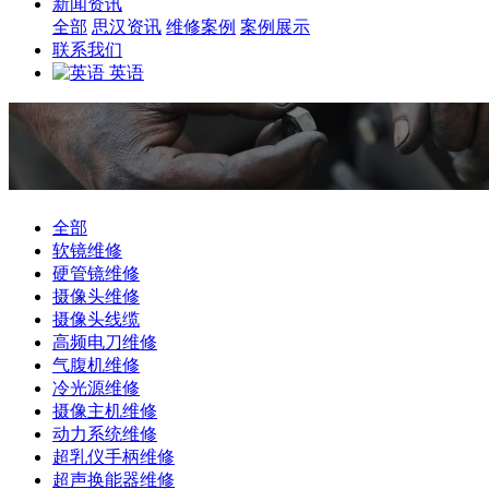
新闻资讯
全部
思汉资讯
维修案例
案例展示
联系我们
英语
全部
软镜维修
硬管镜维修
摄像头维修
摄像头线缆
高频电刀维修
气腹机维修
冷光源维修
摄像主机维修
动力系统维修
超乳仪手柄维修
超声换能器维修