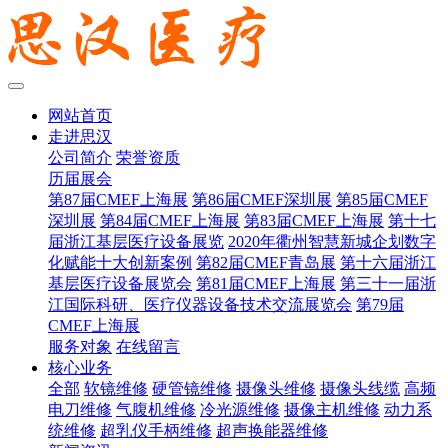
网站首页
走进思汉
公司简介
荣誉资质
历届展会
第87届CMEF上海展
第86届CMEF深圳展
第85届CMEF
深圳展
第84届CMEF上海展
第83届CMEF上海展
第十七
届浙江基层医疗设备展览
2020年衢州智慧新城企划数字
化赋能十大创新案例
第82届CMEF青岛展
第十六届浙江
基层医疗设备展览会
第81届CMEF上海展
第三十一届浙
江国际科研、医疗仪器设备技术交流展览会
第79届
CMEF上海展
服务对象
在线留言
核心业务
全部
软镜维修
硬管镜维修
摄像头维修
摄像头线缆
高频
电刀维修
气腹机维修
冷光源维修
摄像主机维修
动力系
统维修
超乳仪手柄维修
超声换能器维修