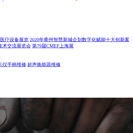
医疗设备展览
2020年衢州智慧新城企划数字化赋能十大创新案
技术交流展览会
第79届CMEF上海展
乳仪手柄维修
超声换能器维修