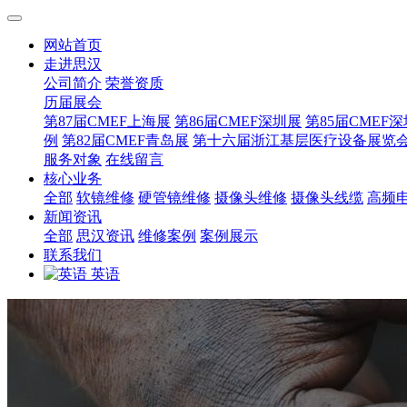
网站首页
走进思汉
公司简介
荣誉资质
历届展会
第87届CMEF上海展
第86届CMEF深圳展
第85届CMEF
例
第82届CMEF青岛展
第十六届浙江基层医疗设备展览
服务对象
在线留言
核心业务
全部
软镜维修
硬管镜维修
摄像头维修
摄像头线缆
高频
新闻资讯
全部
思汉资讯
维修案例
案例展示
联系我们
英语