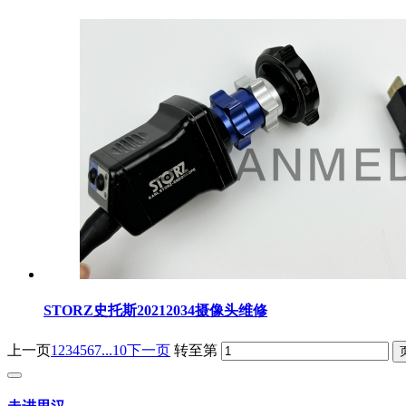
STORZ史托斯20212034摄像头维修
上一页
1
2
3
4
5
6
7
...10
下一页
转至第