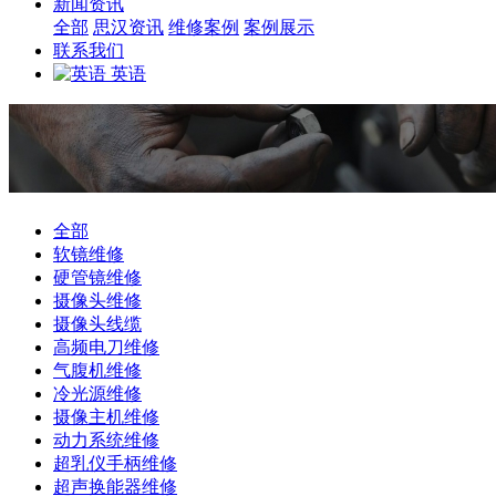
新闻资讯
全部
思汉资讯
维修案例
案例展示
联系我们
英语
全部
软镜维修
硬管镜维修
摄像头维修
摄像头线缆
高频电刀维修
气腹机维修
冷光源维修
摄像主机维修
动力系统维修
超乳仪手柄维修
超声换能器维修