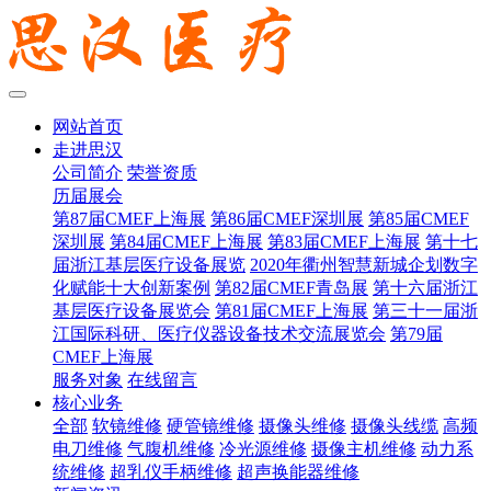
网站首页
走进思汉
公司简介
荣誉资质
历届展会
第87届CMEF上海展
第86届CMEF深圳展
第85届CMEF
深圳展
第84届CMEF上海展
第83届CMEF上海展
第十七
届浙江基层医疗设备展览
2020年衢州智慧新城企划数字
化赋能十大创新案例
第82届CMEF青岛展
第十六届浙江
基层医疗设备展览会
第81届CMEF上海展
第三十一届浙
江国际科研、医疗仪器设备技术交流展览会
第79届
CMEF上海展
服务对象
在线留言
核心业务
全部
软镜维修
硬管镜维修
摄像头维修
摄像头线缆
高频
电刀维修
气腹机维修
冷光源维修
摄像主机维修
动力系
统维修
超乳仪手柄维修
超声换能器维修