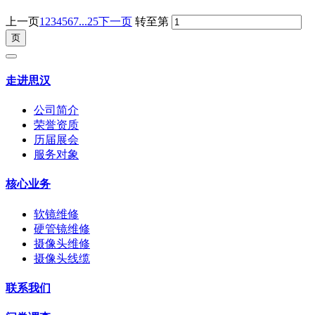
上一页
1
2
3
4
5
6
7
...25
下一页
转至第
走进思汉
公司简介
荣誉资质
历届展会
服务对象
核心业务
软镜维修
硬管镜维修
摄像头维修
摄像头线缆
联系我们