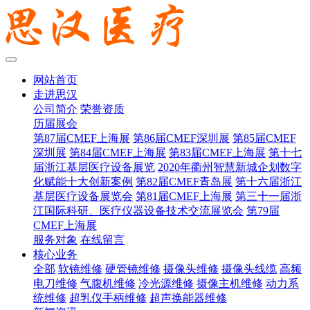
网站首页
走进思汉
公司简介
荣誉资质
历届展会
第87届CMEF上海展
第86届CMEF深圳展
第85届CMEF
深圳展
第84届CMEF上海展
第83届CMEF上海展
第十七
届浙江基层医疗设备展览
2020年衢州智慧新城企划数字
化赋能十大创新案例
第82届CMEF青岛展
第十六届浙江
基层医疗设备展览会
第81届CMEF上海展
第三十一届浙
江国际科研、医疗仪器设备技术交流展览会
第79届
CMEF上海展
服务对象
在线留言
核心业务
全部
软镜维修
硬管镜维修
摄像头维修
摄像头线缆
高频
电刀维修
气腹机维修
冷光源维修
摄像主机维修
动力系
统维修
超乳仪手柄维修
超声换能器维修