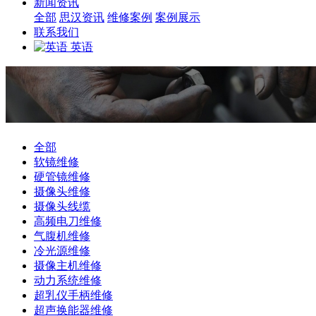
新闻资讯
全部
思汉资讯
维修案例
案例展示
联系我们
英语
全部
软镜维修
硬管镜维修
摄像头维修
摄像头线缆
高频电刀维修
气腹机维修
冷光源维修
摄像主机维修
动力系统维修
超乳仪手柄维修
超声换能器维修