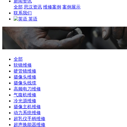
新闻资讯
全部
思汉资讯
维修案例
案例展示
联系我们
英语
全部
软镜维修
硬管镜维修
摄像头维修
摄像头线缆
高频电刀维修
气腹机维修
冷光源维修
摄像主机维修
动力系统维修
超乳仪手柄维修
超声换能器维修