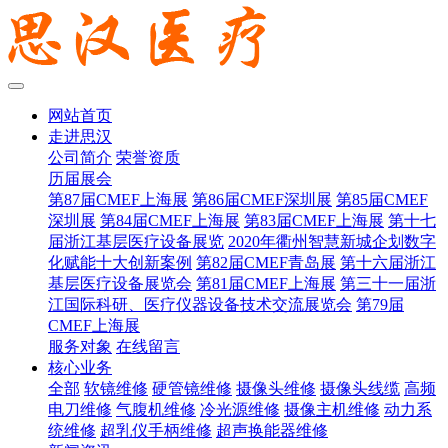
网站首页
走进思汉
公司简介
荣誉资质
历届展会
第87届CMEF上海展
第86届CMEF深圳展
第85届CMEF
深圳展
第84届CMEF上海展
第83届CMEF上海展
第十七
届浙江基层医疗设备展览
2020年衢州智慧新城企划数字
化赋能十大创新案例
第82届CMEF青岛展
第十六届浙江
基层医疗设备展览会
第81届CMEF上海展
第三十一届浙
江国际科研、医疗仪器设备技术交流展览会
第79届
CMEF上海展
服务对象
在线留言
核心业务
全部
软镜维修
硬管镜维修
摄像头维修
摄像头线缆
高频
电刀维修
气腹机维修
冷光源维修
摄像主机维修
动力系
统维修
超乳仪手柄维修
超声换能器维修