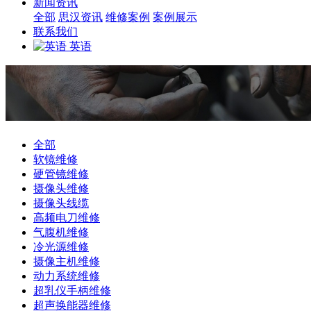
新闻资讯
全部
思汉资讯
维修案例
案例展示
联系我们
英语
全部
软镜维修
硬管镜维修
摄像头维修
摄像头线缆
高频电刀维修
气腹机维修
冷光源维修
摄像主机维修
动力系统维修
超乳仪手柄维修
超声换能器维修