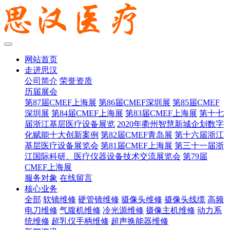
网站首页
走进思汉
公司简介
荣誉资质
历届展会
第87届CMEF上海展
第86届CMEF深圳展
第85届CMEF
深圳展
第84届CMEF上海展
第83届CMEF上海展
第十七
届浙江基层医疗设备展览
2020年衢州智慧新城企划数字
化赋能十大创新案例
第82届CMEF青岛展
第十六届浙江
基层医疗设备展览会
第81届CMEF上海展
第三十一届浙
江国际科研、医疗仪器设备技术交流展览会
第79届
CMEF上海展
服务对象
在线留言
核心业务
全部
软镜维修
硬管镜维修
摄像头维修
摄像头线缆
高频
电刀维修
气腹机维修
冷光源维修
摄像主机维修
动力系
统维修
超乳仪手柄维修
超声换能器维修