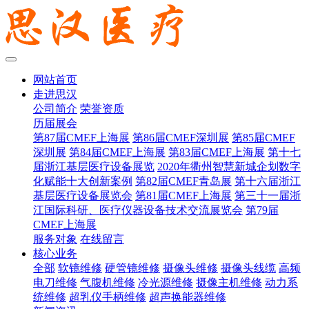
网站首页
走进思汉
公司简介
荣誉资质
历届展会
第87届CMEF上海展
第86届CMEF深圳展
第85届CMEF
深圳展
第84届CMEF上海展
第83届CMEF上海展
第十七
届浙江基层医疗设备展览
2020年衢州智慧新城企划数字
化赋能十大创新案例
第82届CMEF青岛展
第十六届浙江
基层医疗设备展览会
第81届CMEF上海展
第三十一届浙
江国际科研、医疗仪器设备技术交流展览会
第79届
CMEF上海展
服务对象
在线留言
核心业务
全部
软镜维修
硬管镜维修
摄像头维修
摄像头线缆
高频
电刀维修
气腹机维修
冷光源维修
摄像主机维修
动力系
统维修
超乳仪手柄维修
超声换能器维修