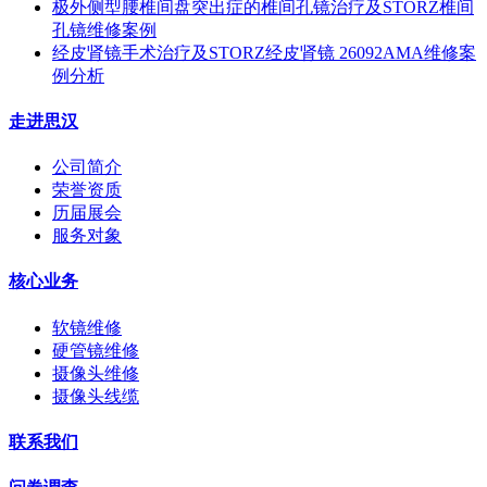
极外侧型腰椎间盘突出症的椎间孔镜治疗及STORZ椎间
孔镜维修案例
经皮肾镜手术治疗及STORZ经皮肾镜 26092AMA维修案
例分析
走进思汉
公司简介
荣誉资质
历届展会
服务对象
核心业务
软镜维修
硬管镜维修
摄像头维修
摄像头线缆
联系我们