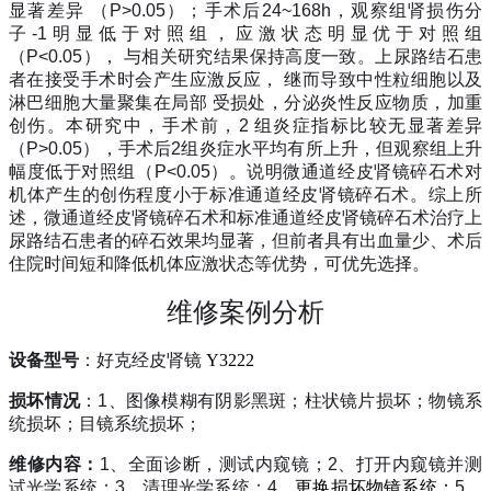
显著差异
（
P>0.05
）；手术后
24~168h
，观察组肾损伤分
子
-1
明显低于对照组，应激状态明显优于对照组
（
P<0.05
），
与相关研究结果保持高度一致。上尿路结石患
者在接受手术时会产生应激反应，
继而导致中性粒细胞以及
淋巴细胞大量聚集在局部
受损处，分泌炎性反应物质，加重
创伤。本研究中，手术前，
2
组炎症指标比较无显著差异
（
P>0.05
），手术后
2
组炎症水平均有所上升，但观察组上升
幅度低于对照组（
P<0.05
）。说明微通道经皮肾镜碎石术对
机体产生的创伤程度小于标准通道经皮肾镜碎石术。综上所
述，微通道经皮肾镜碎石术和标准通道经皮肾镜碎石术治疗上
尿路结石患者的碎石效果均显著，但前者具有出血量少、术后
住院时间短和降低机体应激状态等优势，可优先选择。
维修案例分析
设备型号
：好克经皮肾镜
Y3222
损坏情况
：
1
、图像模糊有阴影黑斑；柱状镜片损坏；物镜系
统损坏；目镜系统损坏；
维修内容：
1
、全面诊断，测试内窥镜；
2
、打开内窥镜并测
试光学系统；
3
、清理光学系统；
4
、
更换损坏物镜系统；
5
、