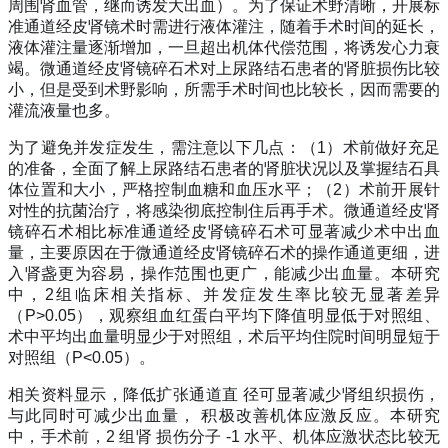
周围肾血管，继而诱发大出血）。为了保证术野清晰，开展标
准通道经皮肾镜术时需进行液体灌注，随着手术时间的延长，
液体灌注量逐渐增加，一旦超出机体代偿范围，将诱发心力衰
竭。微通道经皮肾镜碎石术对上尿路结石患者的肾脏损伤比较
小，但是受到术野影响，所需手术时间也比较长，因而需要的
灌流液量也多。
为了避免并发症发生，需注意以下几点：（
1
）术前做好充足
的准备，全面了解上尿路结石患者的肾脏状况以及掌握结石具
体位置和大小，严格控制血糖和血压水平；（
2
）术前开展针
对性的抗菌治疗，将感染彻底控制住后再手术。微通道经皮肾
镜碎石术相比标准通道经皮肾镜碎石术可显著减少术中出血
量，主要原因在于微通道经皮肾镜碎石术的操作通道更细，进
入肾盏更为容易，操作范围也更广，能减少出血量。本研究
中，
2
组临床相关指标、并发症发生率比较无显著差异
（
P>0.05
），观察组血红蛋白平均下降值明显低于对照组、
术中平均出血量明显少于对照组，术后平均住院时间明显短于
对照组（
P<0.05
）。
相关资料显示，降低扩张通道直
径可显著减少肾组织损伤，
与此同时可减少出血量，
积极改善机体应激反应。本研究
中，手术前，
2
组肾
损伤分子
-1
水平、机体应激状态比较无