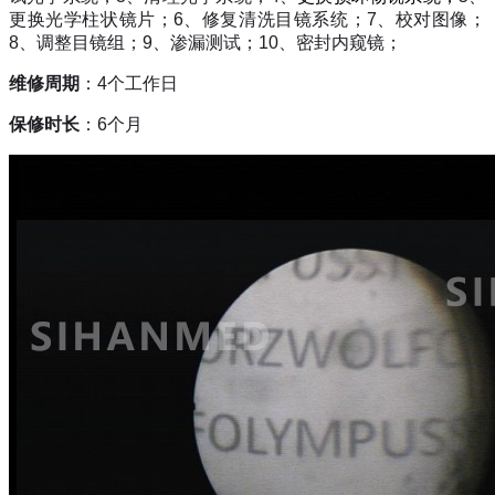
更换光学柱状镜片；
6
、修复清洗目镜系统；
7
、校对图像；
8
、调整目镜组；
9
、渗漏测试；
10
、密封内窥镜；
维修周期
：
4
个工作日
保修时长
：
6
个月