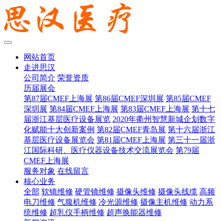
网站首页
走进思汉
公司简介
荣誉资质
历届展会
第87届CMEF上海展
第86届CMEF深圳展
第85届CMEF
深圳展
第84届CMEF上海展
第83届CMEF上海展
第十七
届浙江基层医疗设备展览
2020年衢州智慧新城企划数字
化赋能十大创新案例
第82届CMEF青岛展
第十六届浙江
基层医疗设备展览会
第81届CMEF上海展
第三十一届浙
江国际科研、医疗仪器设备技术交流展览会
第79届
CMEF上海展
服务对象
在线留言
核心业务
全部
软镜维修
硬管镜维修
摄像头维修
摄像头线缆
高频
电刀维修
气腹机维修
冷光源维修
摄像主机维修
动力系
统维修
超乳仪手柄维修
超声换能器维修