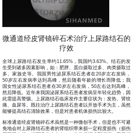
微通道经皮肾镜碎石术治疗上尿路结石的
疗效
全球上尿路结石发生率约
11.65%
，我国约
3.63%
。结石的发
生受到诸多因素影响，如：肥胖、蛋白摄取过多、肉类摄取过
多、家族史等。我国男性泌尿系结石患者在
20
岁左右发病，
50
岁左右发病率达到高峰，然后随着年龄的增长而降低；我
国女性泌尿系结石患者在
30
岁左右发病，
50
左右达到高峰，
然后降低。近年来我国泌尿系结石患者发病呈年轻化趋势，因
此需提高警惕。上尿路结石临床发作主要症状为：发热、肾绞
痛、血尿等。既往治疗上尿路结石患者以开放手术为主，虽然
能够提高结石清除效果，但是对患者机体损伤比较大。
标准通道经皮肾镜碎石术虽然是一种微创手术，但是也不可避
免地会对上尿路结石患者的肾组织带来损一定程度损伤（损伤