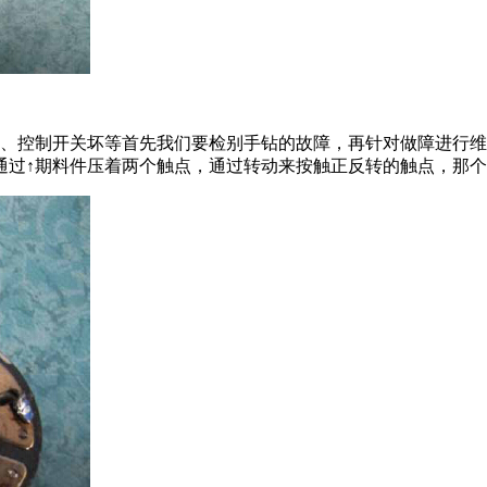
坏、控制开关坏等首先我们要检别手钻的故障，再针对做障进行
通过↑期料件压着两个触点，通过转动来按触正反转的触点，那