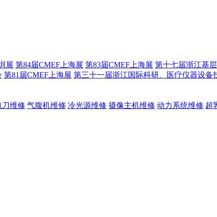
深圳展
第84届CMEF上海展
第83届CMEF上海展
第十七届浙江基层
会
第81届CMEF上海展
第三十一届浙江国际科研、医疗仪器设备
电刀维修
气腹机维修
冷光源维修
摄像主机维修
动力系统维修
超