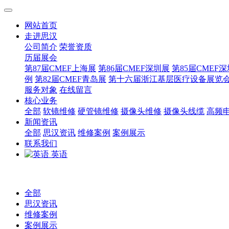
网站首页
走进思汉
公司简介
荣誉资质
历届展会
第87届CMEF上海展
第86届CMEF深圳展
第85届CMEF
例
第82届CMEF青岛展
第十六届浙江基层医疗设备展览
服务对象
在线留言
核心业务
全部
软镜维修
硬管镜维修
摄像头维修
摄像头线缆
高频
新闻资讯
全部
思汉资讯
维修案例
案例展示
联系我们
英语
全部
思汉资讯
维修案例
案例展示