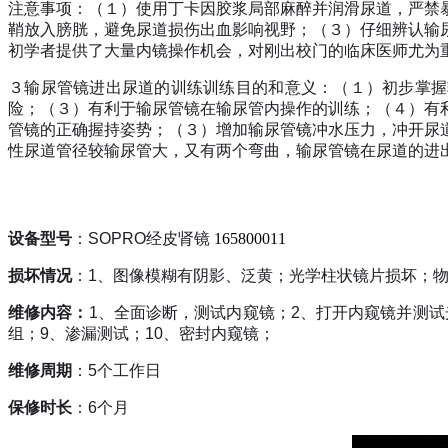
注意事项：（１）使用丁卡因胶浆局部麻醉并润滑尿道，严禁
鞘放入膀胱，避免尿道损伤出血影响视野；（３）仔细辨认输
初学者提供了大量内镜操作机会，对刚出校门的临床医师尤为
３输尿管镜进出尿道的训练训练目的和意义：（１）初步掌握
险；（３）有利于输尿管镜在输尿管内操作的训练；（４）有
管镜的正确握持姿势；（３）增加输尿管镜冲水压力，冲开尿
性尿道管径较输尿管大，又有两个弯曲，输尿管镜在尿道的进
设备型号
：
SOPRO
经皮肾镜
165800011
损坏情况
：
1
、图像模糊有阴影、泛黄；光学柱状镜片损坏；
维修内容：
1
、全面诊断，测试内窥镜；
2
、打开内窥镜并测试
组；
9
、渗漏测试；
10
、密封内窥镜；
维修周期
：
5
个工作日
保修时长
：
6
个月