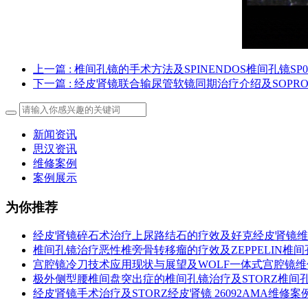
上一篇
: 椎间孔镜的手术方法及SPINENDOS椎间孔镜SP08
下一篇
: 经皮肾镜联合输尿管软镜同期治疗介绍及SOPR
新闻资讯
思汉资讯
维修案例
案例展示
为你推荐
经皮肾镜碎石术治疗上尿路结石的疗效及好克经皮肾镜维
椎间孔镜治疗恶性椎旁骨转移瘤的疗效及ZEPPELIN椎
宫腔镜冷刀技术应用现状与展望及WOLF一体式宫腔镜
极外侧型腰椎间盘突出症的椎间孔镜治疗及STORZ椎间
经皮肾镜手术治疗及STORZ经皮肾镜 26092AMA维修案