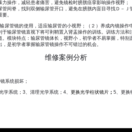
暴力操作，减轻患者痛苦，避免镜检时膀胱痉挛影响操作视野；
尿管间脊，找到双侧输尿管开口，避免在膀胱内盲目寻找Ｄ－Ｊ
重要。
输尿管镜的使用，适应输尿管的小视野；（２）养成内镜操作
利于输尿管镜直视下将可剥鞘置入肾盂操作的训练。训练方法和
道。模块特点：输尿管镜体长，视野小，初学者不易掌握，特别
出，是初学者掌握输尿管镜操作不可错过的机会。
维修案例分析
物镜系统损坏；
光学系统；
3
、清理光学系统；
4
、
更换光学柱状镜片
；
5
、更换