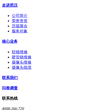
走进思汉
公司简介
荣誉资质
历届展会
服务对象
核心业务
软镜维修
硬管镜维修
摄像头维修
摄像头线缆
联系我们
问卷调查
联系热线
4008-266-720