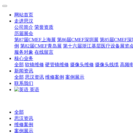
网站首页
走进思汉
公司简介
荣誉资质
历届展会
第87届CMEF上海展
第86届CMEF深圳展
第85届CMEF
例
第82届CMEF青岛展
第十六届浙江基层医疗设备展览
服务对象
在线留言
核心业务
全部
软镜维修
硬管镜维修
摄像头维修
摄像头线缆
高频
新闻资讯
全部
思汉资讯
维修案例
案例展示
联系我们
英语
全部
思汉资讯
维修案例
案例展示