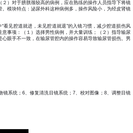
（２）对于膀胱颈较高的病例，应在熟练的操作人员指导下将镜
管。模块特点：泌尿外科这种病例多，操作风险小，为经皮肾镜
中
“
看见腔道就进，未见腔道就退
”
的入镜习惯，减少腔道损伤风
注意事项：（１）选择男性病例，并大量训练；（２）指导输尿
是心眼手不一致，在输尿管腔内的操作容易导致输尿管损伤。男
物镜系统；
6
、修复清洗目镜系统；
7
、校对图像；
8
、调整目镜