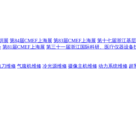
深圳展
第84届CMEF上海展
第83届CMEF上海展
第十七届浙江基层
会
第81届CMEF上海展
第三十一届浙江国际科研、医疗仪器设备
电刀维修
气腹机维修
冷光源维修
摄像主机维修
动力系统维修
超