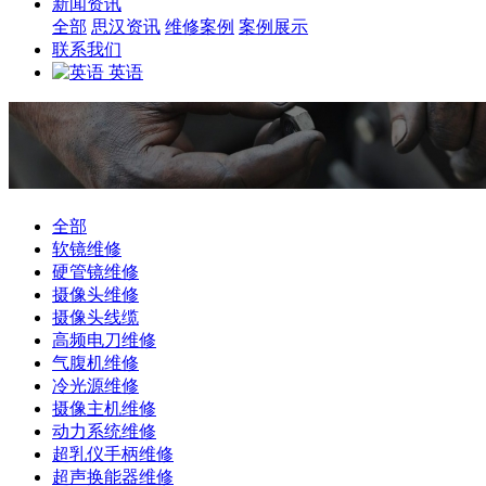
新闻资讯
全部
思汉资讯
维修案例
案例展示
联系我们
英语
全部
软镜维修
硬管镜维修
摄像头维修
摄像头线缆
高频电刀维修
气腹机维修
冷光源维修
摄像主机维修
动力系统维修
超乳仪手柄维修
超声换能器维修