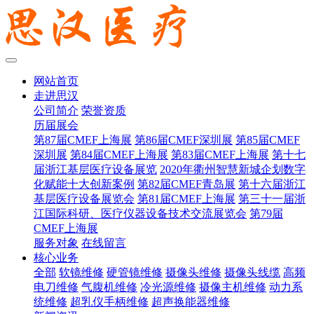
网站首页
走进思汉
公司简介
荣誉资质
历届展会
第87届CMEF上海展
第86届CMEF深圳展
第85届CMEF
深圳展
第84届CMEF上海展
第83届CMEF上海展
第十七
届浙江基层医疗设备展览
2020年衢州智慧新城企划数字
化赋能十大创新案例
第82届CMEF青岛展
第十六届浙江
基层医疗设备展览会
第81届CMEF上海展
第三十一届浙
江国际科研、医疗仪器设备技术交流展览会
第79届
CMEF上海展
服务对象
在线留言
核心业务
全部
软镜维修
硬管镜维修
摄像头维修
摄像头线缆
高频
电刀维修
气腹机维修
冷光源维修
摄像主机维修
动力系
统维修
超乳仪手柄维修
超声换能器维修