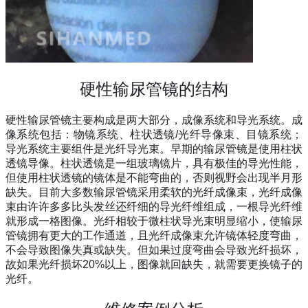
硬性输尿管镜的结构
硬性输尿管镜主要构成是两大部分，成像系统和导光系统。成
像系统包括：物镜系统、柱状透镜
/
光纤导像束、目镜系统；
导光系统主要组件是光纤导光束。早期的输尿管镜是使用柱状
透镜导像。柱状透镜是一组玻璃镜片，具有极佳的导光性能，
但使用柱状透镜的镜体是不能弯曲的，否则视野会出现半月形
缺失。目前大多数输尿管镜采用柔软的光纤成像束，光纤成像
束由许许多多比头发丝还纤细的导光纤维组成，一根导光纤维
就形成一格图像。光纤相较于微柱状导光束明显缩小，使输尿
管镜拥有更大的工作通道，且光纤成像束允许镜体轻度弯曲，
不会导致图像失真或缺失。但如果过度弯曲会导致光纤损坏，
故如果光纤损坏
20%
以上，图像就回缺失，就需要更换镜子的
光纤。