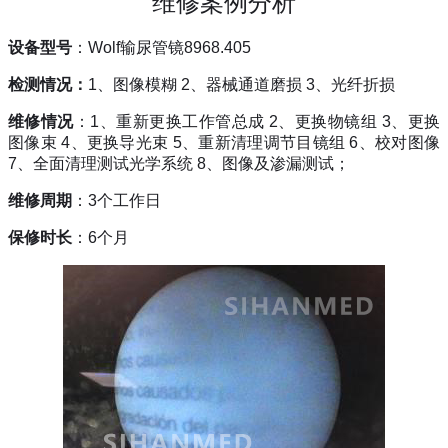
维修案例分析
设备型号
：
Wolf
输尿管镜
8968.405
检测情况：
1
、图像模糊
2
、器械通道磨损
3
、光纤折损
维修情况
：
1
、重新更换工作管总成
2
、更换物镜组
3
、更换
图像束
4
、更换导光束
5
、重新清理调节目镜组
6
、校对图像
7
、全面清理测试光学系统
8
、图像及渗漏测试；
维修周期
：
3
个工作日
保修时长
：
6
个月