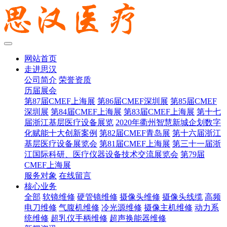
网站首页
走进思汉
公司简介
荣誉资质
历届展会
第87届CMEF上海展
第86届CMEF深圳展
第85届CMEF
深圳展
第84届CMEF上海展
第83届CMEF上海展
第十七
届浙江基层医疗设备展览
2020年衢州智慧新城企划数字
化赋能十大创新案例
第82届CMEF青岛展
第十六届浙江
基层医疗设备展览会
第81届CMEF上海展
第三十一届浙
江国际科研、医疗仪器设备技术交流展览会
第79届
CMEF上海展
服务对象
在线留言
核心业务
全部
软镜维修
硬管镜维修
摄像头维修
摄像头线缆
高频
电刀维修
气腹机维修
冷光源维修
摄像主机维修
动力系
统维修
超乳仪手柄维修
超声换能器维修