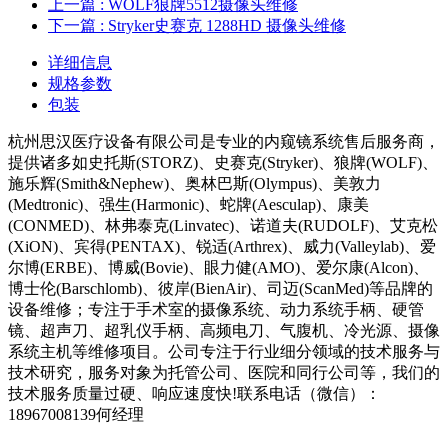
上一篇
: WOLF狼牌5512摄像头维修
下一篇
: Stryker史赛克 1288HD 摄像头维修
详细信息
规格参数
包装
杭州思汉医疗设备有限公司是专业的内窥镜系统售后服务商，
提供诸多如史托斯(STORZ)、史赛克(Stryker)、狼牌(WOLF)、
施乐辉(Smith&Nephew)、奥林巴斯(Olympus)、美敦力
(Medtronic)、强生(Harmonic)、蛇牌(Aesculap)、康美
(CONMED)、林弗泰克(Linvatec)、诺道夫(RUDOLF)、艾克松
(XiON)、宾得(PENTAX)、锐适(Arthrex)、威力(Valleylab)、爱
尔博(ERBE)、博威(Bovie)、眼力健(AMO)、爱尔康(Alcon)、
博士伦(Barschlomb)、彼岸(BienAir)、司迈(ScanMed)等品牌的
设备维修；专注于手术室的摄像系统、动力系统手柄、硬管
镜、超声刀、超乳仪手柄、高频电刀、气腹机、冷光源、摄像
系统主机等维修项目。公司专注于行业细分领域的技术服务与
技术研究，服务对象为托管公司、医院和同行公司等，我们的
技术服务质量过硬、响应速度快!联系电话（微信）：
18967008139何经理