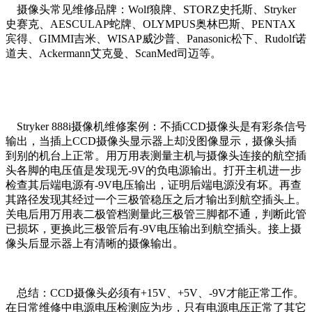
摄像头常见维修品牌：Wolf狼牌、STORZ史托斯、Stryker
史赛克、AESCULAP蛇牌、OLYMPUS奥林巴斯、PENTAX
宾得、GIMMI吉米、WISAP威沙普、Panasonic松下、Rudolf诺
道夫、Ackermann艾克曼、ScanMed司迈等。
Stryker 888i摄像机维修案例：不插CCD摄像头是有彩条信号
输出，当插上CCD摄像头显示器上却没图像显示，摄像头插
到别的机台上正常。用万用表测量主机与摄像头连接的航空插
头各脚的电压值是发现无-9V的负电源输出。打开主机进一步
检查其后端电源有-9V电压输出，证明后端电源没有坏。再查
其路径发现其经过一个三极管稳压之后才输出到航空插头上。
关电后用万用表二极管档测量此三极管三脚都不通，判断此管
已损坏，更换此三极管后有-9V电压输出到航空插头。接上摄
像头后显示器上有清晰的摄像输出。
总结：CCD摄像头必须有+15V、+5V、-9V才能正常工作。
在日常维修中电源电压检测应为步，只有电源电压正常了其它