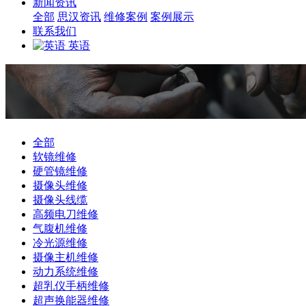
新闻资讯
全部
思汉资讯
维修案例
案例展示
联系我们
英语
全部
软镜维修
硬管镜维修
摄像头维修
摄像头线缆
高频电刀维修
气腹机维修
冷光源维修
摄像主机维修
动力系统维修
超乳仪手柄维修
超声换能器维修