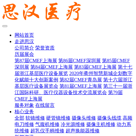
网站首页
走进思汉
公司简介
荣誉资质
历届展会
第87届CMEF上海展
第86届CMEF深圳展
第85届CMEF
深圳展
第84届CMEF上海展
第83届CMEF上海展
第十七
届浙江基层医疗设备展览
2020年衢州智慧新城企划数字
化赋能十大创新案例
第82届CMEF青岛展
第十六届浙江
基层医疗设备展览会
第81届CMEF上海展
第三十一届浙
江国际科研、医疗仪器设备技术交流展览会
第79届
CMEF上海展
服务对象
在线留言
核心业务
全部
软镜维修
硬管镜维修
摄像头维修
摄像头线缆
高频
电刀维修
气腹机维修
冷光源维修
摄像主机维修
动力系
统维修
超乳仪手柄维修
超声换能器维修