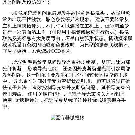
具体问题及预防如下：
一.摄像系统常见问题最易发生故障的是摄像头， 故障现象
常为出现干扰波纹、彩色条纹等异常现象。 建议不要经常从
主机上插拔摄像头，不用时可以连接在主机上， 但每周至少
进行一次表面清工作 （可以用干棉签或橡皮进行擦拭）摄像
联线及光纤忌有大角度弯曲，应呈自然弧形状态。摇动摄像联
线监视遇有杂纹闪动或颜色更改时．为典型的摄像联线损坏。
宜尽早更换，以免烧毁CCD晶片。
二.光学照明系统常见问题导光束外皮断裂， 从而加速内部
光纤折断， 影响导光性能， 还会因外皮断裂漏光而引起局部
发热问题。这一问题主要发生在手术时间较长的腹腔镜手术
中， 导光束长时间处于受力弯折状态引起。 但可以通过正确
扶镜子方法， 有效控制导光束外皮断裂问题， 延长导光束的
使用寿命。 使用 0°腹腔镜时，把镜子导光束接头方向朝下，
使用 30°腹腔镜时，把导光束从镜子连接处绕成弧形握在手
中。