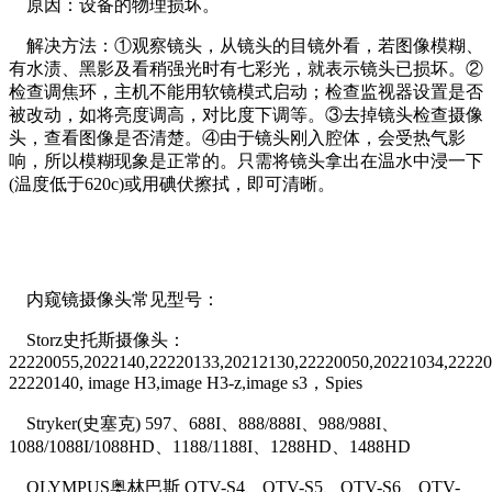
原因：设备的物理损坏。
解决方法：①观察镜头，从镜头的目镜外看，若图像模糊、
有水渍、黑影及看稍强光时有七彩光，就表示镜头已损坏。②
检查调焦环，主机不能用软镜模式启动；检查监视器设置是否
被改动，如将亮度调高，对比度下调等。③去掉镜头检查摄像
头，查看图像是否清楚。④由于镜头刚入腔体，会受热气影
响，所以模糊现象是正常的。只需将镜头拿出在温水中浸一下
(温度低于620c)或用碘伏擦拭，即可清晰。
内窥镜摄像头常见型号：
Storz史托斯摄像头：
22220055,2022140,22220133,20212130,22220050,20221034,22220
22220140, image H3,image H3-z,image s3，Spies
Stryker(史塞克) 597、688I、888/888I、988/988I、
1088/1088I/1088HD、1188/1188I、1288HD、1488HD
OLYMPUS奥林巴斯 OTV-S4、OTV-S5、OTV-S6、OTV-