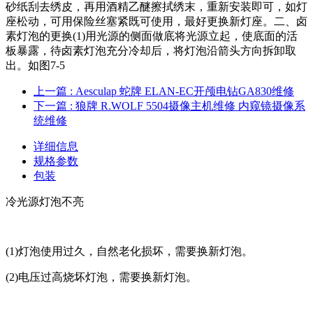
砂纸刮去绣皮，再用酒精乙醚擦拭绣末，重新安装即可，如灯
座松动，可用保险丝塞紧既可使用，最好更换新灯座。二、卤
素灯泡的更换(1)用光源的侧面做底将光源立起，使底面的活
板暴露，待卤素灯泡充分冷却后，将灯泡沿箭头方向拆卸取
出。如图7-5
上一篇
: Aesculap 蛇牌 ELAN-EC开颅电钻GA830维修
下一篇
: 狼牌 R.WOLF 5504摄像主机维修 内窥镜摄像系
统维修
详细信息
规格参数
包装
冷光源灯泡不亮
(1)灯泡使用过久，自然老化损坏，需要换新灯泡。
(2)电压过高烧坏灯泡，需要换新灯泡。