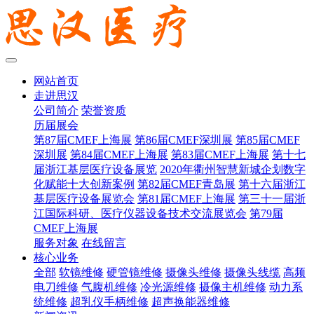
网站首页
走进思汉
公司简介
荣誉资质
历届展会
第87届CMEF上海展
第86届CMEF深圳展
第85届CMEF
深圳展
第84届CMEF上海展
第83届CMEF上海展
第十七
届浙江基层医疗设备展览
2020年衢州智慧新城企划数字
化赋能十大创新案例
第82届CMEF青岛展
第十六届浙江
基层医疗设备展览会
第81届CMEF上海展
第三十一届浙
江国际科研、医疗仪器设备技术交流展览会
第79届
CMEF上海展
服务对象
在线留言
核心业务
全部
软镜维修
硬管镜维修
摄像头维修
摄像头线缆
高频
电刀维修
气腹机维修
冷光源维修
摄像主机维修
动力系
统维修
超乳仪手柄维修
超声换能器维修