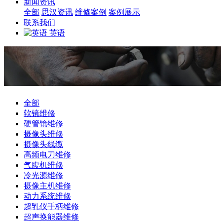
新闻资讯
全部
思汉资讯
维修案例
案例展示
联系我们
英语
全部
软镜维修
硬管镜维修
摄像头维修
摄像头线缆
高频电刀维修
气腹机维修
冷光源维修
摄像主机维修
动力系统维修
超乳仪手柄维修
超声换能器维修