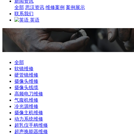
新闻资讯
全部
思汉资讯
维修案例
案例展示
联系我们
英语
全部
软镜维修
硬管镜维修
摄像头维修
摄像头线缆
高频电刀维修
气腹机维修
冷光源维修
摄像主机维修
动力系统维修
超乳仪手柄维修
超声换能器维修