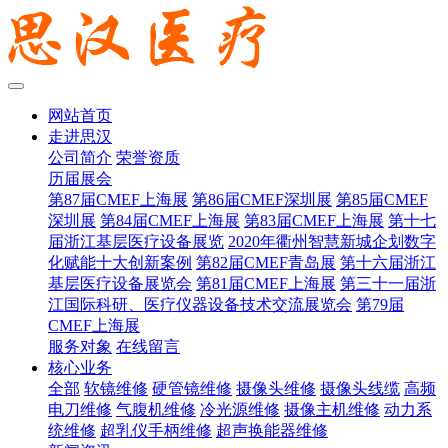
网站首页
走进思汉
公司简介
荣誉资质
历届展会
第87届CMEF上海展
第86届CMEF深圳展
第85届CMEF
深圳展
第84届CMEF上海展
第83届CMEF上海展
第十七
届浙江基层医疗设备展览
2020年衢州智慧新城企划数字
化赋能十大创新案例
第82届CMEF青岛展
第十六届浙江
基层医疗设备展览会
第81届CMEF上海展
第三十一届浙
江国际科研、医疗仪器设备技术交流展览会
第79届
CMEF上海展
服务对象
在线留言
核心业务
全部
软镜维修
硬管镜维修
摄像头维修
摄像头线缆
高频
电刀维修
气腹机维修
冷光源维修
摄像主机维修
动力系
统维修
超乳仪手柄维修
超声换能器维修