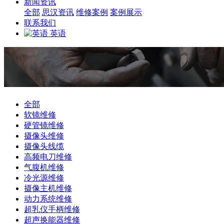
新闻资讯
全部
思汉资讯
维修案例
案例展示
联系我们
英语
全部
软镜维修
硬管镜维修
摄像头维修
摄像头线缆
高频电刀维修
气腹机维修
冷光源维修
摄像主机维修
动力系统维修
超乳仪手柄维修
超声换能器维修