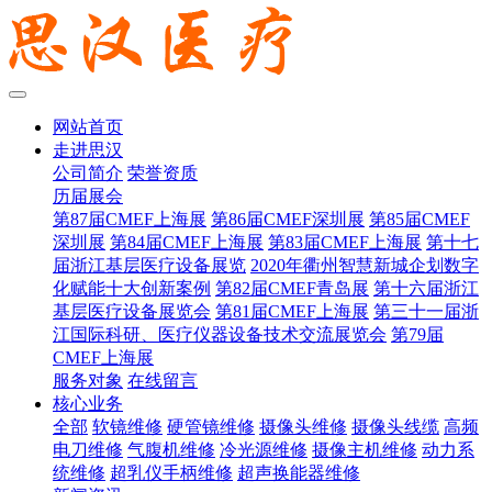
网站首页
走进思汉
公司简介
荣誉资质
历届展会
第87届CMEF上海展
第86届CMEF深圳展
第85届CMEF
深圳展
第84届CMEF上海展
第83届CMEF上海展
第十七
届浙江基层医疗设备展览
2020年衢州智慧新城企划数字
化赋能十大创新案例
第82届CMEF青岛展
第十六届浙江
基层医疗设备展览会
第81届CMEF上海展
第三十一届浙
江国际科研、医疗仪器设备技术交流展览会
第79届
CMEF上海展
服务对象
在线留言
核心业务
全部
软镜维修
硬管镜维修
摄像头维修
摄像头线缆
高频
电刀维修
气腹机维修
冷光源维修
摄像主机维修
动力系
统维修
超乳仪手柄维修
超声换能器维修