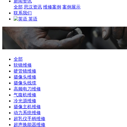
新闻资讯
全部
思汉资讯
维修案例
案例展示
联系我们
英语
全部
软镜维修
硬管镜维修
摄像头维修
摄像头线缆
高频电刀维修
气腹机维修
冷光源维修
摄像主机维修
动力系统维修
超乳仪手柄维修
超声换能器维修