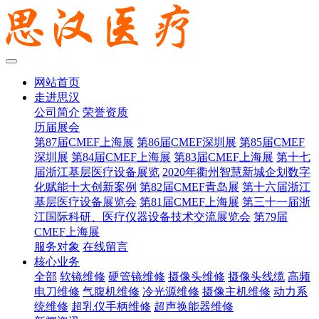
网站首页
走进思汉
公司简介
荣誉资质
历届展会
第87届CMEF上海展
第86届CMEF深圳展
第85届CMEF
深圳展
第84届CMEF上海展
第83届CMEF上海展
第十七
届浙江基层医疗设备展览
2020年衢州智慧新城企划数字
化赋能十大创新案例
第82届CMEF青岛展
第十六届浙江
基层医疗设备展览会
第81届CMEF上海展
第三十一届浙
江国际科研、医疗仪器设备技术交流展览会
第79届
CMEF上海展
服务对象
在线留言
核心业务
全部
软镜维修
硬管镜维修
摄像头维修
摄像头线缆
高频
电刀维修
气腹机维修
冷光源维修
摄像主机维修
动力系
统维修
超乳仪手柄维修
超声换能器维修