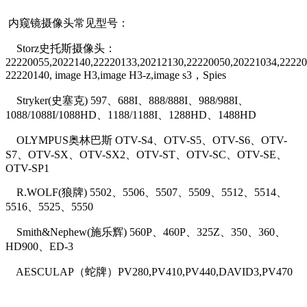
内窥镜摄像头常见型号：
Storz史托斯摄像头：
22220055,2022140,22220133,20212130,22220050,20221034,22220
22220140, image H3,image H3-z,image s3，Spies
Stryker(史塞克) 597、688I、888/888I、988/988I、
1088/1088I/1088HD、1188/1188I、1288HD、1488HD
OLYMPUS奥林巴斯 OTV-S4、OTV-S5、OTV-S6、OTV-
S7、OTV-SX、OTV-SX2、OTV-ST、OTV-SC、OTV-SE、
OTV-SP1
R.WOLF(狼牌) 5502、5506、5507、5509、5512、5514、
5516、5525、5550
Smith&Nephew(施乐辉) 560P、460P、325Z、350、360、
HD900、ED-3
AESCULAP（蛇牌）PV280,PV410,PV440,DAVID3,PV470