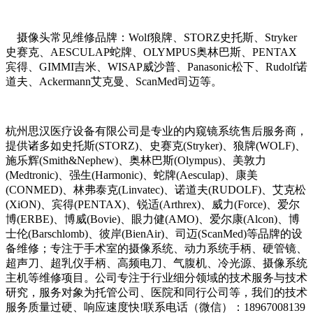
摄像头常见维修品牌：Wolf狼牌、STORZ史托斯、Stryker
史赛克、AESCULAP蛇牌、OLYMPUS奥林巴斯、PENTAX
宾得、GIMMI吉米、WISAP威沙普、Panasonic松下、Rudolf诺
道夫、Ackermann艾克曼、ScanMed司迈等。
杭州思汉医疗设备有限公司是专业的内窥镜系统售后服务商，
提供诸多如史托斯(STORZ)、史赛克(Stryker)、狼牌(WOLF)、
施乐辉(Smith&Nephew)、奥林巴斯(Olympus)、美敦力
(Medtronic)、强生(Harmonic)、蛇牌(Aesculap)、康美
(CONMED)、林弗泰克(Linvatec)、诺道夫(RUDOLF)、艾克松
(XiON)、宾得(PENTAX)、锐适(Arthrex)、威力(Force)、爱尔
博(ERBE)、博威(Bovie)、眼力健(AMO)、爱尔康(Alcon)、博
士伦(Barschlomb)、彼岸(BienAir)、司迈(ScanMed)等品牌的设
备维修；专注于手术室的摄像系统、动力系统手柄、硬管镜、
超声刀、超乳仪手柄、高频电刀、气腹机、冷光源、摄像系统
主机等维修项目。公司专注于行业细分领域的技术服务与技术
研究，服务对象为托管公司、医院和同行公司等，我们的技术
服务质量过硬、响应速度快!联系电话（微信）：18967008139