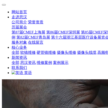
网站首页
走进思汉
公司简介
荣誉资质
历届展会
第87届CMEF上海展
第86届CMEF深圳展
第85届CMEF
例
第82届CMEF青岛展
第十六届浙江基层医疗设备展览
服务对象
在线留言
核心业务
全部
软镜维修
硬管镜维修
摄像头维修
摄像头线缆
高频
新闻资讯
全部
思汉资讯
维修案例
案例展示
联系我们
英语