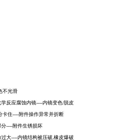
变色不光滑
学反应腐蚀内镜----内镜变色/脱皮
卡住----附件操作异常并折断
----附件生锈损坏
过大----内镜结构被压破,橡皮爆破