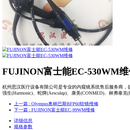
FUJINON富士能EC-530WM
杭州思汉医疗设备有限公司是专业的内窥镜系统售后服务商，提供诸多如史托斯(S
强生(Harmonic)、蛇牌(Aesculap)、康美(CONMED)、林弗泰克(
上一篇
: Olympus奥林巴斯BFP60软镜维修
下一篇
: FUJINON富士能EC-99WM维修
详细信息
规格参数