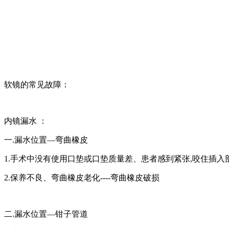
软镜的常见故障：
内镜漏水 ：
一.漏水位置—弯曲橡皮
1.手术中没有使用口垫或口垫质量差、患者感到紧张,咬住插入部-
2.保养不良、弯曲橡皮老化----弯曲橡皮破损
二.漏水位置—钳子管道