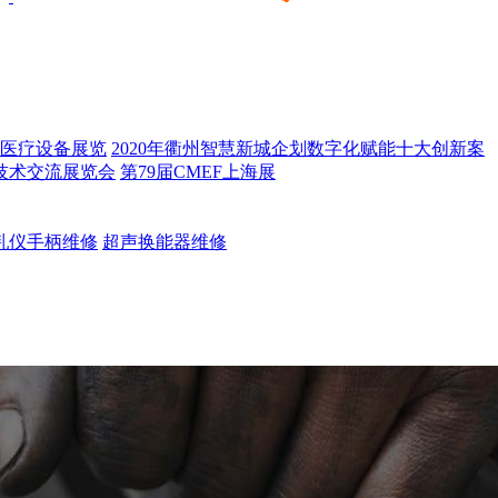
医疗设备展览
2020年衢州智慧新城企划数字化赋能十大创新案
技术交流展览会
第79届CMEF上海展
乳仪手柄维修
超声换能器维修