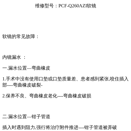
维修型号：PCF-Q260AZI软镜
软镜的常见故障：
内镜漏水 ：
一.漏水位置—弯曲橡皮
1.手术中没有使用口垫或口垫质量差、患者感到紧张,咬住插入
部----弯曲橡皮破裂-
2.保养不良、弯曲橡皮老化----弯曲橡皮破损
二.漏水位置—钳子管道
插入时遇到阻力,强行将治疗附件推进----钳子管道被弄破