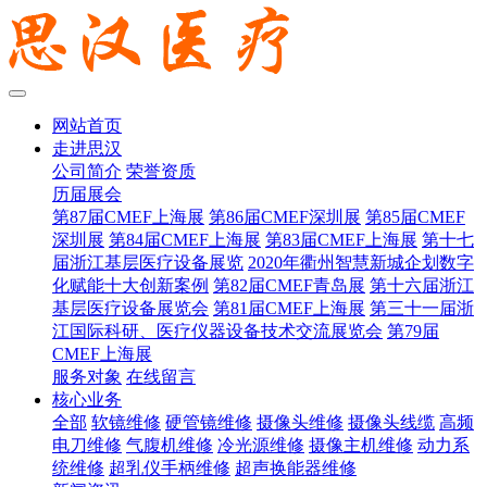
网站首页
走进思汉
公司简介
荣誉资质
历届展会
第87届CMEF上海展
第86届CMEF深圳展
第85届CMEF
深圳展
第84届CMEF上海展
第83届CMEF上海展
第十七
届浙江基层医疗设备展览
2020年衢州智慧新城企划数字
化赋能十大创新案例
第82届CMEF青岛展
第十六届浙江
基层医疗设备展览会
第81届CMEF上海展
第三十一届浙
江国际科研、医疗仪器设备技术交流展览会
第79届
CMEF上海展
服务对象
在线留言
核心业务
全部
软镜维修
硬管镜维修
摄像头维修
摄像头线缆
高频
电刀维修
气腹机维修
冷光源维修
摄像主机维修
动力系
统维修
超乳仪手柄维修
超声换能器维修