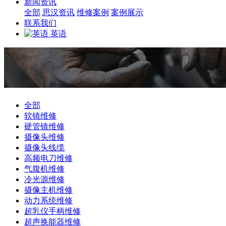
新闻资讯
全部
思汉资讯
维修案例
案例展示
联系我们
英语
全部
软镜维修
硬管镜维修
摄像头维修
摄像头线缆
高频电刀维修
气腹机维修
冷光源维修
摄像主机维修
动力系统维修
超乳仪手柄维修
超声换能器维修