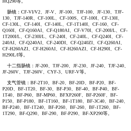
HQ290等。
肠镜：CF-VI/V2、JF-V、JF-100、TJF-100、JF-130、TJF-
130、TJF-140R、CF-100L、CF-100S、CF-100I、CF-130I、
CF-130L、CF-140I、CF-140L、CF-1T140I、CF-160、CF-
Q160I、CF-Q160AI、CF-Q180AI、CF-V70I、CF-200I/L、CF-
1T200I/L、CF-230I/L、CF-240I、CF-240L、CF-Q240I、CF-
240AI、CF-Q240AI、CF-240DI、CF-Q240ZI、CF-Q260AI、
CF-H260AZI、CF-H260AI、CF-H260AZI、CF-H290I、CF-
H290L/I等。
十二指肠镜：JF-200、TJF-200、JF-230、JF-240、TJF-240、
JF-260V、TJF-260V、CYF-3、URF-V等。
支气管镜：BF-2T10、BF-20、BF-20D、BF-P20、BF-
P20D、BF-1T20、BF-30、BF-P30、BF-40、BF-P40、BF-
1T40、BF-P60、BF-MP60、BFXP260F、BF-P260F、BF-
P150、BF-P180、BF-1T160、BF-1T180、BF-3C40、BF-240、
BF-P240、BF-1T240、BF-P260、BF-260、BF-1T260、BF-
1T290、BF-Q290、BF-290、BF-P290、BF-XP290等。