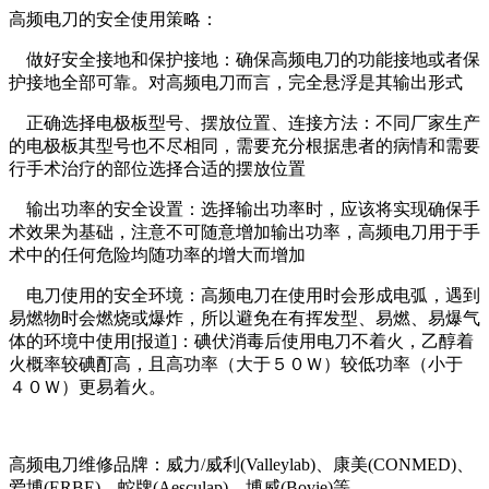
高频电刀的安全使用策略：
做好安全接地和保护接地：确保高频电刀的功能接地或者保
护接地全部可靠。对高频电刀而言，完全悬浮是其输出形式
正确选择电极板型号、摆放位置、连接方法：不同厂家生产
的电极板其型号也不尽相同，需要充分根据患者的病情和需要
行手术治疗的部位选择合适的摆放位置
输出功率的安全设置：选择输出功率时，应该将实现确保手
术效果为基础，注意不可随意增加输出功率，高频电刀用于手
术中的任何危险均随功率的增大而增加
电刀使用的安全环境：高频电刀在使用时会形成电弧，遇到
易燃物时会燃烧或爆炸，所以避免在有挥发型、易燃、易爆气
体的环境中使用[报道]：碘伏消毒后使用电刀不着火，乙醇着
火概率较碘酊高，且高功率（大于５０Ｗ）较低功率（小于
４０Ｗ）更易着火。
高频电刀维修品牌：威力/威利(Valleylab)、康美(CONMED)、
爱博(ERBE)、蛇牌(Aesculap)、博威(Bovie)等