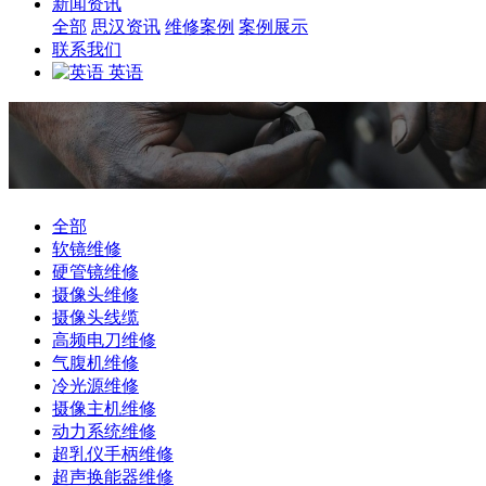
新闻资讯
全部
思汉资讯
维修案例
案例展示
联系我们
英语
全部
软镜维修
硬管镜维修
摄像头维修
摄像头线缆
高频电刀维修
气腹机维修
冷光源维修
摄像主机维修
动力系统维修
超乳仪手柄维修
超声换能器维修