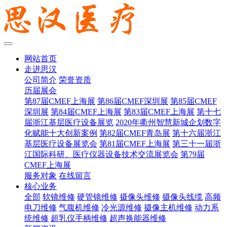
网站首页
走进思汉
公司简介
荣誉资质
历届展会
第87届CMEF上海展
第86届CMEF深圳展
第85届CMEF
深圳展
第84届CMEF上海展
第83届CMEF上海展
第十七
届浙江基层医疗设备展览
2020年衢州智慧新城企划数字
化赋能十大创新案例
第82届CMEF青岛展
第十六届浙江
基层医疗设备展览会
第81届CMEF上海展
第三十一届浙
江国际科研、医疗仪器设备技术交流展览会
第79届
CMEF上海展
服务对象
在线留言
核心业务
全部
软镜维修
硬管镜维修
摄像头维修
摄像头线缆
高频
电刀维修
气腹机维修
冷光源维修
摄像主机维修
动力系
统维修
超乳仪手柄维修
超声换能器维修