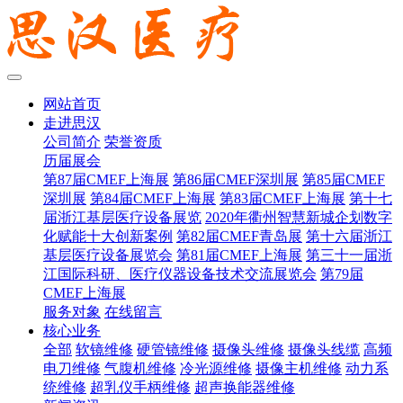
网站首页
走进思汉
公司简介
荣誉资质
历届展会
第87届CMEF上海展
第86届CMEF深圳展
第85届CMEF
深圳展
第84届CMEF上海展
第83届CMEF上海展
第十七
届浙江基层医疗设备展览
2020年衢州智慧新城企划数字
化赋能十大创新案例
第82届CMEF青岛展
第十六届浙江
基层医疗设备展览会
第81届CMEF上海展
第三十一届浙
江国际科研、医疗仪器设备技术交流展览会
第79届
CMEF上海展
服务对象
在线留言
核心业务
全部
软镜维修
硬管镜维修
摄像头维修
摄像头线缆
高频
电刀维修
气腹机维修
冷光源维修
摄像主机维修
动力系
统维修
超乳仪手柄维修
超声换能器维修