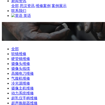
新闻资讯
全部
思汉资讯
维修案例
案例展示
联系我们
英语
全部
软镜维修
硬管镜维修
摄像头维修
摄像头线缆
高频电刀维修
气腹机维修
冷光源维修
摄像主机维修
动力系统维修
超乳仪手柄维修
超声换能器维修