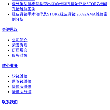
极外侧型腰椎间盘突出症的椎间孔镜治疗及STORZ椎间
孔镜维修案例
经皮肾镜手术治疗及STORZ经皮肾镜 26092AMA维修案
例分析
走进思汉
公司简介
荣誉资质
历届展会
服务对象
核心业务
软镜维修
硬管镜维修
摄像头维修
摄像头线缆
联系我们