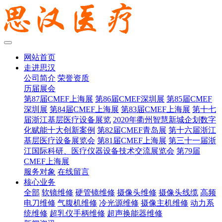
网站首页
走进思汉
公司简介
荣誉资质
历届展会
第87届CMEF上海展
第86届CMEF深圳展
第85届CMEF
深圳展
第84届CMEF上海展
第83届CMEF上海展
第十七
届浙江基层医疗设备展览
2020年衢州智慧新城企划数字
化赋能十大创新案例
第82届CMEF青岛展
第十六届浙江
基层医疗设备展览会
第81届CMEF上海展
第三十一届浙
江国际科研、医疗仪器设备技术交流展览会
第79届
CMEF上海展
服务对象
在线留言
核心业务
全部
软镜维修
硬管镜维修
摄像头维修
摄像头线缆
高频
电刀维修
气腹机维修
冷光源维修
摄像主机维修
动力系
统维修
超乳仪手柄维修
超声换能器维修