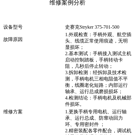
维修案例分析
设备型号
史赛克Stryker 375-701-500
1.外观检查：手柄外观、航空插
故障原因
头、线缆正常使用痕迹，无明
显损坏；
2.基本测试：手柄接入测试主机
启动控制踏板，手柄转动卡
阻，几秒后停止转动；
3.拆卸检测：经拆卸及技术检
测，手柄电机三相电阻值不平
衡，线圈老化短路；内部运行
轴承、运行总成磨损损坏；
4.检测结论：手柄电机及机械部
件损坏。
维修方案
1.更换手柄专用电机、运行轴
承、运行总成、防窜动回力
环、专用密封件 ；
2.精密装配各零件配合，调试机