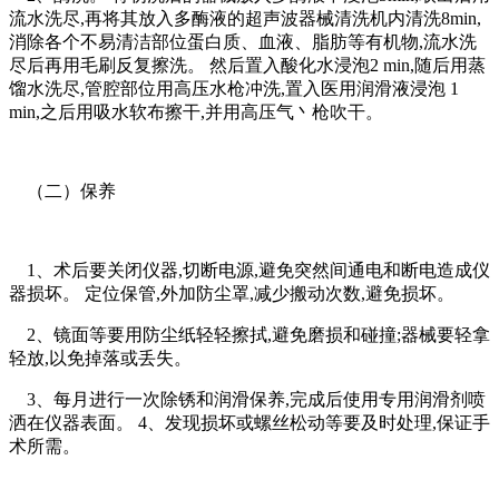
流水洗尽,再将其放入多酶液的超声波器械清洗机内清洗8min,
消除各个不易清洁部位蛋白质、血液、脂肪等有机物,流水洗
尽后再用毛刷反复擦洗。 然后置入酸化水浸泡2 min,随后用蒸
馏水洗尽,管腔部位用高压水枪冲洗,置入医用润滑液浸泡 1
min,之后用吸水软布擦干,并用高压气丶枪吹干。
（二）保养
1、术后要关闭仪器,切断电源,避免突然间通电和断电造成仪
器损坏。 定位保管,外加防尘罩,减少搬动次数,避免损坏。
2、镜面等要用防尘纸轻轻擦拭,避免磨损和碰撞;器械要轻拿
轻放,以免掉落或丢失。
3、每月进行一次除锈和润滑保养,完成后使用专用润滑剂喷
洒在仪器表面。 4、发现损坏或螺丝松动等要及时处理,保证手
术所需。