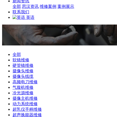
新闻资讯
全部
思汉资讯
维修案例
案例展示
联系我们
英语
全部
软镜维修
硬管镜维修
摄像头维修
摄像头线缆
高频电刀维修
气腹机维修
冷光源维修
摄像主机维修
动力系统维修
超乳仪手柄维修
超声换能器维修