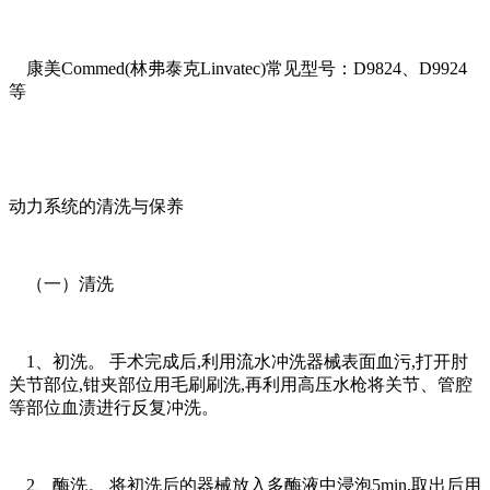
康美Commed(林弗泰克Linvatec)常见型号：D9824、D9924
等
动力系统的清洗与保养
（一）清洗
1、初洗。 手术完成后,利用流水冲洗器械表面血污,打开肘
关节部位,钳夹部位用毛刷刷洗,再利用高压水枪将关节、管腔
等部位血渍进行反复冲洗。
2、酶洗。 将初洗后的器械放入多酶液中浸泡5min,取出后用