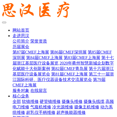
网站首页
走进思汉
公司简介
荣誉资质
历届展会
第87届CMEF上海展
第86届CMEF深圳展
第85届CMEF
深圳展
第84届CMEF上海展
第83届CMEF上海展
第十七
届浙江基层医疗设备展览
2020年衢州智慧新城企划数字
化赋能十大创新案例
第82届CMEF青岛展
第十六届浙江
基层医疗设备展览会
第81届CMEF上海展
第三十一届浙
江国际科研、医疗仪器设备技术交流展览会
第79届
CMEF上海展
服务对象
在线留言
核心业务
全部
软镜维修
硬管镜维修
摄像头维修
摄像头线缆
高频
电刀维修
气腹机维修
冷光源维修
摄像主机维修
动力系
统维修
超乳仪手柄维修
超声换能器维修