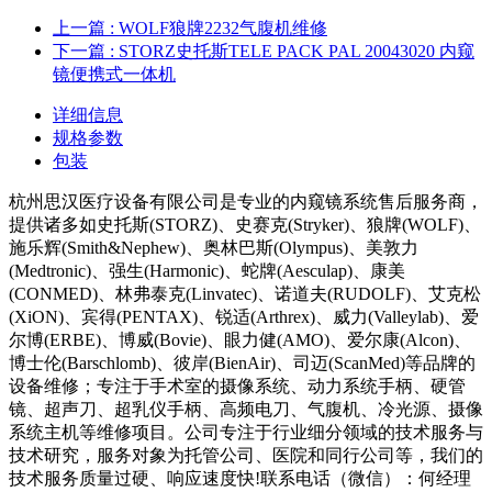
上一篇
: WOLF狼牌2232气腹机维修
下一篇
: STORZ史托斯TELE PACK PAL 20043020 内窥
镜便携式一体机
详细信息
规格参数
包装
杭州思汉医疗设备有限公司是专业的内窥镜系统售后服务商，
提供诸多如史托斯(STORZ)、史赛克(Stryker)、狼牌(WOLF)、
施乐辉(Smith&Nephew)、奥林巴斯(Olympus)、美敦力
(Medtronic)、强生(Harmonic)、蛇牌(Aesculap)、康美
(CONMED)、林弗泰克(Linvatec)、诺道夫(RUDOLF)、艾克松
(XiON)、宾得(PENTAX)、锐适(Arthrex)、威力(Valleylab)、爱
尔博(ERBE)、博威(Bovie)、眼力健(AMO)、爱尔康(Alcon)、
博士伦(Barschlomb)、彼岸(BienAir)、司迈(ScanMed)等品牌的
设备维修；专注于手术室的摄像系统、动力系统手柄、硬管
镜、超声刀、超乳仪手柄、高频电刀、气腹机、冷光源、摄像
系统主机等维修项目。公司专注于行业细分领域的技术服务与
技术研究，服务对象为托管公司、医院和同行公司等，我们的
技术服务质量过硬、响应速度快!联系电话（微信）：何经理