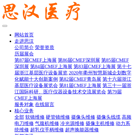
网站首页
走进思汉
公司简介
荣誉资质
历届展会
第87届CMEF上海展
第86届CMEF深圳展
第85届CMEF
深圳展
第84届CMEF上海展
第83届CMEF上海展
第十七
届浙江基层医疗设备展览
2020年衢州智慧新城企划数字
化赋能十大创新案例
第82届CMEF青岛展
第十六届浙江
基层医疗设备展览会
第81届CMEF上海展
第三十一届浙
江国际科研、医疗仪器设备技术交流展览会
第79届
CMEF上海展
服务对象
在线留言
核心业务
全部
软镜维修
硬管镜维修
摄像头维修
摄像头线缆
高频
电刀维修
气腹机维修
冷光源维修
摄像主机维修
动力系
统维修
超乳仪手柄维修
超声换能器维修