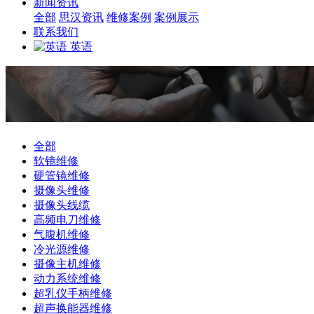
新闻资讯
全部
思汉资讯
维修案例
案例展示
联系我们
英语
全部
软镜维修
硬管镜维修
摄像头维修
摄像头线缆
高频电刀维修
气腹机维修
冷光源维修
摄像主机维修
动力系统维修
超乳仪手柄维修
超声换能器维修